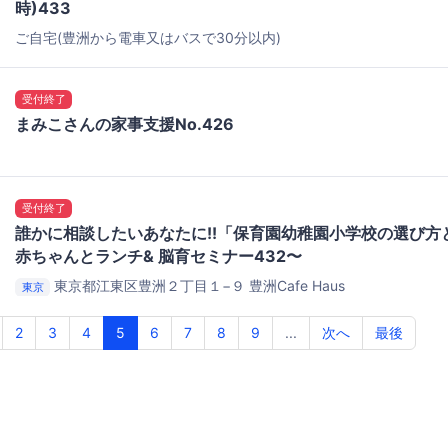
時)433
ご自宅(豊洲から電車又はバスで30分以内)
受付終了
まみこさんの家事支援No.426
受付終了
誰かに相談したいあなたに!!「保育園幼稚園小学校の選び
赤ちゃんとランチ& 脳育セミナー432〜
東京都江東区豊洲２丁目１−９
豊洲Cafe Haus
東京
2
3
4
5
6
7
8
9
...
次へ
最後