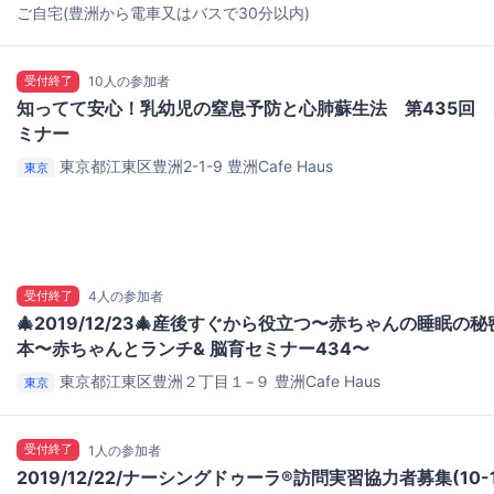
ご自宅(豊洲から電車又はバスで30分以内)
受付終了
10人の参加者
知ってて安心！乳幼児の窒息予防と心肺蘇生法 第435回
ミナー
東京都江東区豊洲2-1-9
豊洲Cafe Haus
東京
受付終了
4人の参加者
🎄2019/12/23🎄産後すぐから役立つ〜赤ちゃんの睡眠
本〜赤ちゃんとランチ& 脳育セミナー434〜
東京都江東区豊洲２丁目１−９
豊洲Cafe Haus
東京
受付終了
1人の参加者
2019/12/22/ナーシングドゥーラ®訪問実習協力者募集(10-1