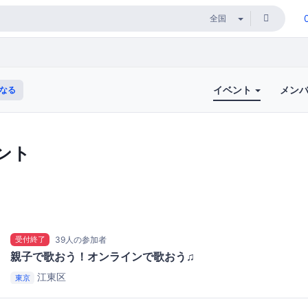
イベント
メン
なる
ント
受付終了
39人の参加者
親子で歌おう！オンラインで歌おう♫
江東区
東京