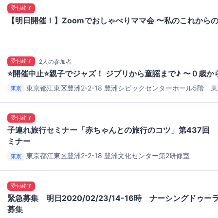
受付終了
【明日開催！】Zoomでおしゃべりママ会 〜私のこれからの
受付終了
2人の参加者
⭐️開催中止⭐️親子でジャズ！ ジブリから童謡まで♪ 〜０歳
東京都江東区豊洲2-2-18
豊洲シビックセンターホール5階 東京
東京
18 東京メトロ有楽町線「豊洲」駅下車7番出口徒歩1分・新交通ゆ
車改札フロア直結
受付終了
子連れ旅行セミナー「赤ちゃんとの旅行のコツ」第437回
ミナー
東京都江東区豊洲2-2-18
豊洲文化センター第2研修室
東京
受付終了
緊急募集 明日2020/02/23/14-16時 ナーシングドゥ
募集