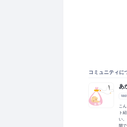
コミュニティに
あ
18
こん
ト紹
い。
開で