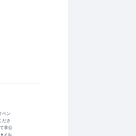
イベン
くださ
全て非公
※メル