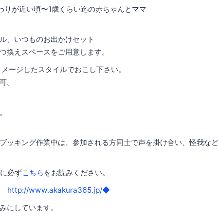
わりが近い頃〜1歳くらい迄の赤ちゃんとママ
ル、いつものお出かけセット
つ換えスペースをご用意します。
y】をイメージしたスタイルでおこし下さい。
可。
。
ブッキング作業中は、参加される方同士で声を掛け合い、怪我な
に必ず
こちら
をお読みください。
ら
http://www.akakura365.jp/◆
みにしています。