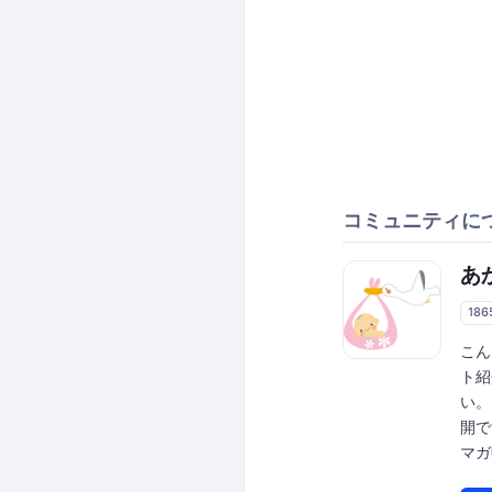
コミュニティに
あ
18
こん
ト紹
い。
開で
マガ