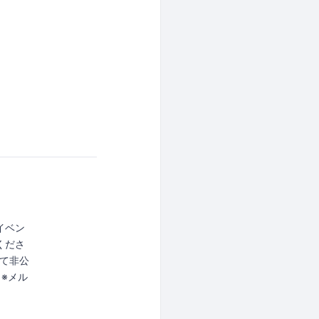
イベン
くださ
全て非公
※メル